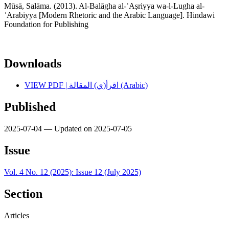
Mūsā, Salāma. (2013). Al-Balāgha al-ʿAṣriyya wa-l-Lugha al-
ʿArabiyya [Modern Rhetoric and the Arabic Language]. Hindawi
Foundation for Publishing
Downloads
VIEW PDF | اقرأ(ي) المقالة (Arabic)
Published
2025-07-04 — Updated on 2025-07-05
Issue
Vol. 4 No. 12 (2025): Issue 12 (July 2025)
Section
Articles