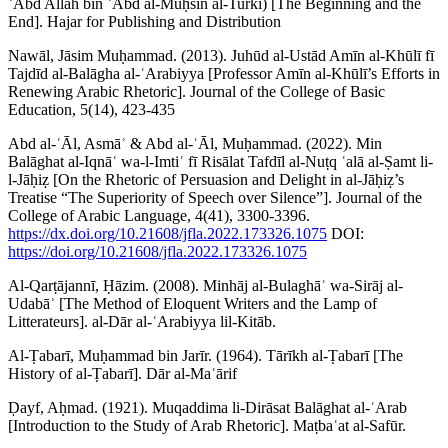
ʿAbd Allāh bin ʿAbd al-Muḥsin al-Turkī) [The Beginning and the
End]. Hajar for Publishing and Distribution
Nawāl, Jāsim Muḥammad. (2013). Juhūd al-Ustād Amīn al-Khūlī fī
Tajdīd al-Balāgha al-ʿArabiyya [Professor Amīn al-Khūlī’s Efforts in
Renewing Arabic Rhetoric]. Journal of the College of Basic
Education, 5(14), 423-435
Abd al-ʿĀl, Asmāʾ & Abd al-ʿĀl, Muḥammad. (2022). Min
Balāghat al-Iqnāʿ wa-l-Imtiʿ fī Risālat Tafdīl al-Nuṭq ʿalā al-Ṣamt li-
l-Jāḥiẓ [On the Rhetoric of Persuasion and Delight in al-Jāḥiẓ’s
Treatise “The Superiority of Speech over Silence”]. Journal of the
College of Arabic Language, 4(41), 3300-3396.
https://dx.doi.org/10.21608/jfla.2022.173326.1075
DOI:
https://doi.org/10.21608/jfla.2022.173326.1075
Al-Qarṭājannī, Ḥāzim. (2008). Minhāj al-Bulaghāʾ wa-Sirāj al-
Udabāʾ [The Method of Eloquent Writers and the Lamp of
Litterateurs]. al-Dār al-ʿArabiyya lil-Kitāb.
Al-Ṭabarī, Muḥammad bin Jarīr. (1964). Tārīkh al-Ṭabarī [The
History of al-Ṭabarī]. Dār al-Maʿārif
Ḍayf, Aḥmad. (1921). Muqaddima li-Dirāsat Balāghat al-ʿArab
[Introduction to the Study of Arab Rhetoric]. Maṭbaʿat al-Safūr.