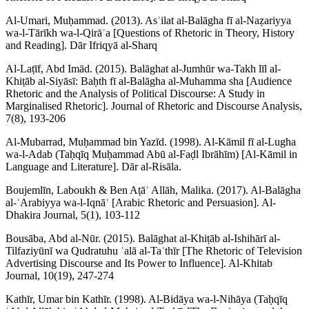
Al-Umari, Muḥammad. (2013). Asʾilat al-Balāgha fī al-Naẓariyya
wa-l-Tārīkh wa-l-Qirāʾa [Questions of Rhetoric in Theory, History
and Reading]. Dār Ifriqyā al-Sharq
Al-Laṭīf, Abd Imād. (2015). Balāghat al-Jumhūr wa-Takh līl al-
Khiṭāb al-Siyāsī: Baḥth fī al-Balāgha al-Muhamma sha [Audience
Rhetoric and the Analysis of Political Discourse: A Study in
Marginalised Rhetoric]. Journal of Rhetoric and Discourse Analysis,
7(8), 193-206
Al-Mubarrad, Muḥammad bin Yazīd. (1998). Al-Kāmil fī al-Lugha
wa-l-Adab (Taḥqīq Muḥammad Abū al-Faḍl Ibrāhīm) [Al-Kāmil in
Language and Literature]. Dār al-Risāla.
Boujemlīn, Laboukh & Ben Aṭāʾ Allāh, Malika. (2017). Al-Balāgha
al-ʿArabiyya wa-l-Iqnāʿ [Arabic Rhetoric and Persuasion]. Al-
Dhakira Journal, 5(1), 103-112
Bousāba, Abd al-Nūr. (2015). Balāghat al-Khiṭāb al-Ishihārī al-
Tilfaziyūnī wa Qudratuhu ʿalā al-Taʾthīr [The Rhetoric of Television
Advertising Discourse and Its Power to Influence]. Al-Khitab
Journal, 10(19), 247-274
Kathīr, Umar bin Kathīr. (1998). Al-Bidāya wa-l-Nihāya (Taḥqīq