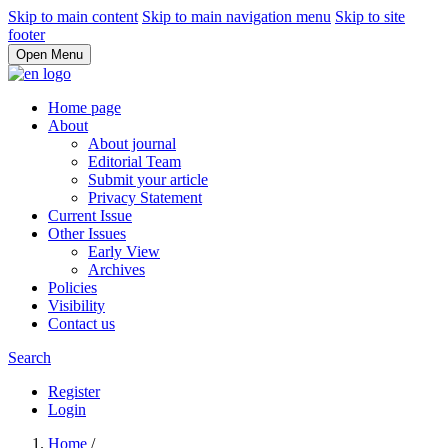
Skip to main content
Skip to main navigation menu
Skip to site
footer
Open Menu
Home page
About
About journal
Editorial Team
Submit your article
Privacy Statement
Current Issue
Other Issues
Early View
Archives
Policies
Visibility
Contact us
Search
Register
Login
Home
/