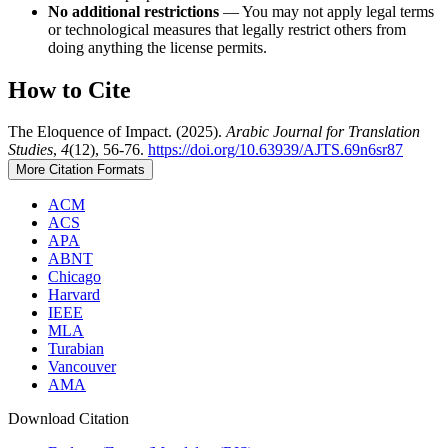
No additional restrictions
— You may not apply legal terms
or technological measures that legally restrict others from
doing anything the license permits.
How to Cite
The Eloquence of Impact. (2025).
Arabic Journal for Translation
Studies
,
4
(12), 56-76.
https://doi.org/10.63939/AJTS.69n6sr87
More Citation Formats
ACM
ACS
APA
ABNT
Chicago
Harvard
IEEE
MLA
Turabian
Vancouver
AMA
Download Citation