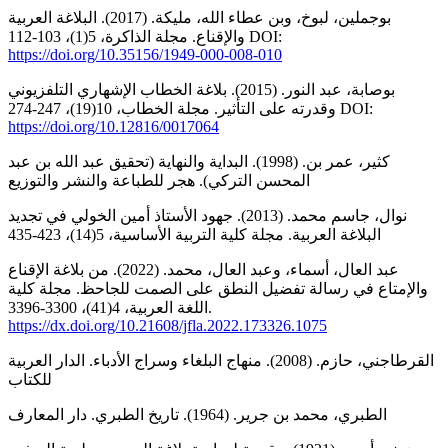
بوجملين، لبوخ، وبن عطاء الله، مليكة. (2017). البلاغة العربية
والإقناع. مجلة الذاكرة، 5(1)، 103-112 DOI:
https://doi.org/10.35156/1949-000-008-010
بوصابة، عبد النور. (2015). بلاغة الخطاب الإشهاري التلفزيوني
وقدرته على التأثير. مجلة الخطاب، 10(19)، 247-274 DOI:
https://doi.org/10.12816/0017064
كثير، عمر بن. (1998). البداية والنهاية (تحقيق عبد الله بن عبد
المحسن التركي). هجر للطباعة والنشر والتوزيع
نوال، جاسم محمد. (2013). جهود الأستاذ أمين الخولي في تجديد
البلاغة العربية. مجلة كلية التربية الأساسية، 5(14)، 423-435
عبد العال، أسماء، وعبد العال، محمد. (2022). من بلاغة الإقناع
والإمتاع في رسالة تفضيل النطق على الصمت للجاحظ. مجلة كلية
اللغة العربية، 4(41)، 3300-3396.
https://dx.doi.org/10.21608/jfla.2022.173326.1075
القرطاجني، حازم. (2008). منهاج البلغاء وسراج الأدباء. الدار العربية
للكتاب
الطبري، محمد بن جرير. (1964). تاريخ الطبري. دار المعارف