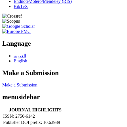
Endnote/Zotero/Mendeley (RIS)
BibTeX
Language
العربية
English
Make a Submission
Make a Submission
menusidebar
JOURNAL HIGHLIGHTS
ISSN: 2750-6142
Publisher DOI prefix: 10.63939