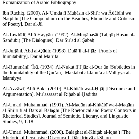
Romanization of Arabic Bibliography
Ibn Rachiq. (2000). Al-ʿUmda fi Maḥāsin al-Shiʿr wa Ādābihi wa
Naqdihi [The Compendium on the Beauties, Etiquette and Criticism
of Poetry]. Dar al-Jil
Al-Tawḥīdī, Abū Ḥayyān. (1992). Al-Muqābasāt (Taḥqīq Ḥasan al-
Sandūbī) [The Dialogues]. Dār Suʿād al-Ṣabāḥ
Al-Jurjānī, Abd al-Qādir. (1998). Dalāʾil al-Iʿjāz [Proofs of
Inimitability]. Dār al-Maʿrifa
Al-Rummānī, ʿĪsā. (1934). Al-Nukat fī Iʿjāz al-Qurʾān [Subtleties in
the Inimitability of the Qurʾān]. Maktabat al-Jāmiʿa al-Milliyya al-
Islāmiyya
Al-Azzāwī, Abū Bakr. (2010). Al-Khiṭāb wa-l-Ḥijāj [Discourse and
Argumentation]. Muʾassasat al-Riḥāb al-Ḥadītha
Al-Umari, Muḥammad. (1991). Al-Maqām al-Khiṭābī wa-l-Maqām
al-Shiʿrī fī al-Dars al-Balāghī [The Rhetorical and Poetic Contexts in
Rhetorical Studies]. Journal of Semiotic, Literary, and Linguistic
Studies, 9, 1-18
Al-Umari, Muḥammad. (2000). Balāghat al-Khiṭāb al-Iqnāʿī [The
Rhetoric of Persuasive Discourse]. Dār Ifriqyā al-Sharq